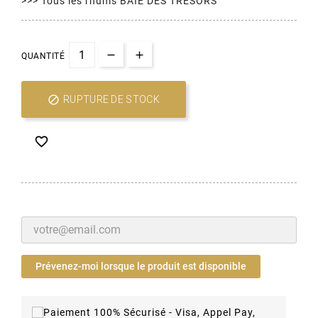
>>> Tous les rhums BAIE DES TRESORS
QUANTITÉ

RUPTURE DE STOCK

Prévenez-moi lorsque le produit est disponible