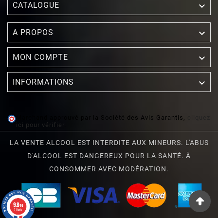

CATALOGUE

A PROPOS

MON COMPTE

INFORMATIONS
Marchand approuvé par la Société des Avis Garantis,
cliquez
ici pour vérifier
.
LA VENTE ALCOOL EST INTERDITE AUX MINEURS. L'ABUS
D'ALCOOL EST DANGEREUX POUR LA SANTÉ. À
CONSOMMER AVEC MODÉRATION.
9.8
/10
711 avis