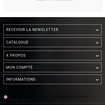
RECEVOIR LA NEWSLETTER


CATALOGUE

A PROPOS

MON COMPTE

INFORMATIONS
Marchand approuvé par la Société des Avis Garantis,
cliquez
ici pour vérifier
.