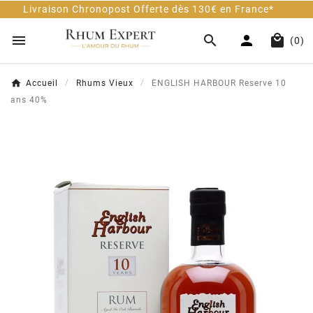
son Chronopost Offerte dès 130€ en France*
Cl




(0)
Accueil
Rhums Vieux
ENGLISH HARBOUR Reserve 10
ans 40%