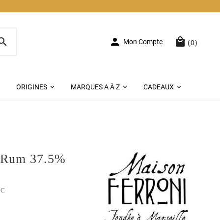



Mon Compte
(0)
ORIGINES
MARQUES A À Z
CADEAUX
Rum 37.5%
TC