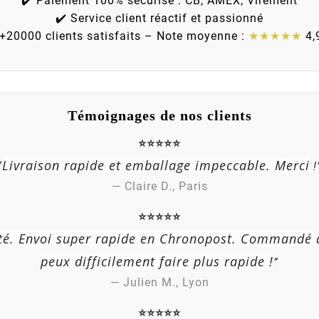
✔️ Paiement 100% sécurisé : CB, AMEX, Virement
✔️ Service client réactif et passionné
 +20000 clients satisfaits – Note moyenne :
★★★★★
4,
Témoignages de nos clients
⭐⭐⭐⭐⭐
Livraison rapide et emballage impeccable. Merci
“
!
— Claire D., Paris
⭐⭐⭐⭐⭐
ité. Envoi super rapide en Chronopost. Commandé 
peux difficilement faire plus rapide !
”
— Julien M., Lyon
⭐⭐⭐⭐⭐