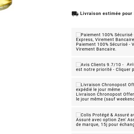
local_shipping
Livraison estimée pour
Paiement 100% Sécurisé - V
Virement Bancaire.
Avi
est notre priorité - Cliquer p
Livraison Chronopost Offe
le jour même
(sauf weekend)
Assuré avec option Zen' As
de marque, 15j pour échang