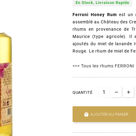
En Stock, Livraison Rapide
Ferroni Honey Rum
est un r
assemblé au Château des Crei
rhums en provenance de Tri
Maurice (type agricole). Il
ajoutés du miel de lavande 
Rouge. Le rhum de miel de Fer
>>> Tous les rhums FERRONI
QUANTITÉ

AJOUTER AU PANIER