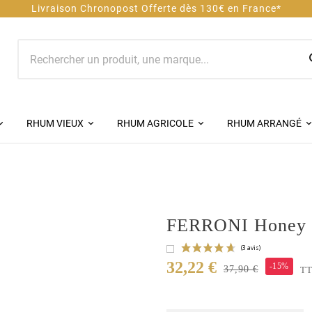
Offerte dès 130€ en France*
RHUM VIEUX
RHUM AGRICOLE
RHUM ARRANGÉ
FERRONI Honey 
32,22 €
-15%
37,90 €
T