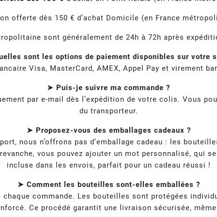
son offerte dès 150 € d’achat Domicile (en France métropoli
tropolitaine sont généralement de 24h à 72h après expéditio
elles sont les options de paiement disponibles sur votre s
ancaire Visa, MasterCard, AMEX, Appel Pay et virement ban
➤ Puis-je suivre ma commande ?
ment par e-mail dès l’expédition de votre colis. Vous pou
du transporteur.
➤ Proposez-vous des emballages cadeaux ?
nsport, nous n’offrons pas d’emballage cadeau : les boutei
 revanche, vous pouvez ajouter un mot personnalisé, qui se
incluse dans les envois, parfait pour un cadeau réussi !
➤ Comment les bouteilles sont-elles emballées ?
de chaque commande. Les bouteilles sont protégées individ
nforcé. Ce procédé garantit une livraison sécurisée, même p