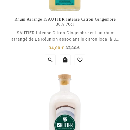
Rhum Arrangé ISAUTIER Intense Citron Gingembre
30% 70cl
ISAUTIER Intense Citron Gingembre est un rhum
arrangé de La Réunion associant le citron local à un
macérat de gingembre. Ce rhum arrangé illustre les
Prix
Prix
34,00 €
37,00 €
paysages aventureux et le terroir de l'île. Il se
normal
déguste frais, en apéritif, en cocktail,...


