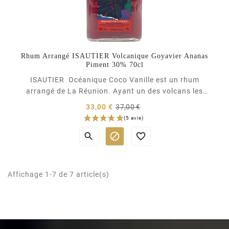
Rhum Arrangé ISAUTIER Volcanique Goyavier Ananas
Piment 30% 70cl
ISAUTIER Océanique Coco Vanille est un rhum
arrangé de La Réunion. Ayant un des volcans les
plus actifs au monde pour inspiration, les saveurs de
Prix
33,00 €
37,00 €
cet arrangé explosent en bouche : ananas Victoria
normal
Prix
réunionnais, goyavier, petit fruit...



Affichage 1-7 de 7 article(s)