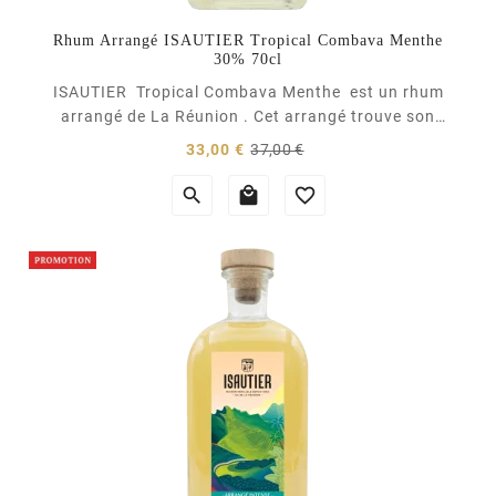
Rhum Arrangé ISAUTIER Tropical Combava Menthe
30% 70cl
ISAUTIER Tropical Combava Menthe est un rhum
arrangé de La Réunion . Cet arrangé trouve son
inspiration dans la fraîcheur des cascades de l’île,
(1 avis)
Prix
Prix
33,00 €
37,00 €
mariant un alcoolat de Combava, ce petit citron
normal
délicat typique de la cuisine...


