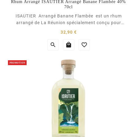
Rhum Arrangé ISAUTIER Arrangé Banane Flambée 40%
70cl
ISAUTIER Arrangé Banane Flambée est un rhum
arrangé de La Réunion spécialement conçu pour
rappeler la gourmandise d’un dessert auquel on ne
Prix
32,90 €
peut résister. Au nez il est rond et gourmand. En
bouche il allie la saveur du fruit aux notes...


