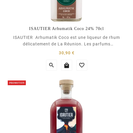
ISAUTIER Arhumatik Coco 24% 70cl
ISAUTIER Arhumatik Coco est une liqueur de rhum
délicatement de La Réunion. Les parfums
délicatement suaves et gourmands de l’Arhumatik
Prix
30,90 €
Coco illustrent toute la fraîcheur et la nature
tropicale de la Réunion et offrent une sensation



inoubliable. Il se déguste bien frais. <p...