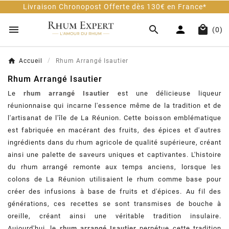
Livraison Chronopost Offerte dès 130€ en France*




(0)
Accueil
Rhum Arrangé Isautier
Rhum Arrangé Isautier
Le
rhum arrangé Isautier
est une délicieuse liqueur
réunionnaise qui incarne l'essence même de la tradition et de
l'artisanat de l'île de La Réunion. Cette boisson emblématique
est fabriquée en macérant des fruits, des épices et d'autres
ingrédients dans du rhum agricole de qualité supérieure, créant
ainsi une palette de saveurs uniques et captivantes. L'histoire
du rhum arrangé remonte aux temps anciens, lorsque les
colons de La Réunion utilisaient le rhum comme base pour
créer des infusions à base de fruits et d'épices. Au fil des
générations, ces recettes se sont transmises de bouche à
oreille, créant ainsi une véritable tradition insulaire.
Aujourd'hui, le
rhum arrangé Isautier
perpétue cette tradition