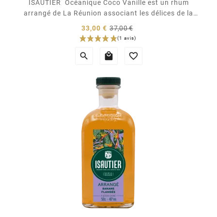
ISAUTIER Océanique Coco Vanille est un rhum
arrangé de La Réunion associant les délices de la
noix de coco à la suavité de la meilleure vanille
Prix
33,00 €
37,00 €
bourbon de l'île. Fruit de la créativité et de
normal
Prix
l’innovation des équipes Isautier, il tire...


