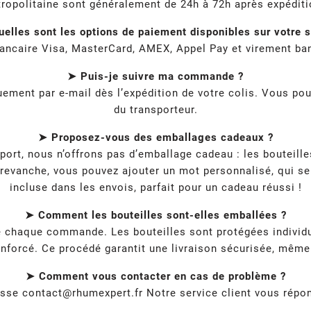
tropolitaine sont généralement de 24h à 72h après expéditio
elles sont les options de paiement disponibles sur votre s
ancaire Visa, MasterCard, AMEX, Appel Pay et virement ban
➤ Puis-je suivre ma commande ?
ment par e-mail dès l’expédition de votre colis. Vous pou
du transporteur.
➤ Proposez-vous des emballages cadeaux ?
nsport, nous n’offrons pas d’emballage cadeau : les boutei
 revanche, vous pouvez ajouter un mot personnalisé, qui se
incluse dans les envois, parfait pour un cadeau réussi !
➤ Comment les bouteilles sont-elles emballées ?
de chaque commande. Les bouteilles sont protégées individ
nforcé. Ce procédé garantit une livraison sécurisée, même p
➤ Comment vous contacter en cas de problème ?
esse
contact@rhumexpert.fr
Notre service client vous répon