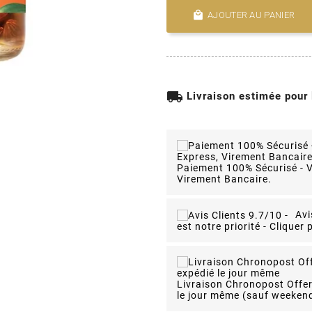

AJOUTER AU PANIER
local_shipping
Livraison estimée pour
Paiement 100% Sécurisé - V
Virement Bancaire.
Avi
est notre priorité - Cliquer p
Livraison Chronopost Offe
le jour même
(sauf weekend)