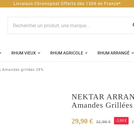
hronopost Offerte dès 130€ en France*
RHUM VIEUX
RHUM AGRICOLE
RHUM ARRANGÉ
Amandes grillées 28%
NEKTAR ARRANG
Amandes Grillée
29,90 €
-3,00 €
32,90 €