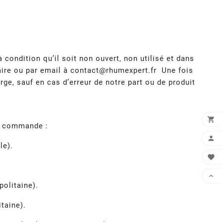
condition qu’il soit non ouvert, non utilisé et dans
aire ou par email à
contact@rhumexpert.fr
Une fois
rge, sauf en cas d’erreur de notre part ou de produit

re commande :

le).


olitaine).
taine).