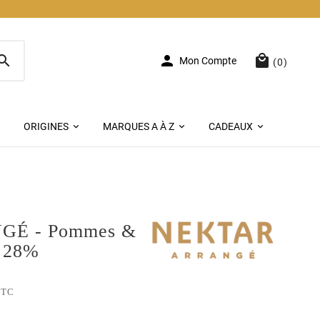



Mon Compte
(0)
ORIGINES
MARQUES A À Z
CADEAUX
É - Pommes &
s 28%
TTC