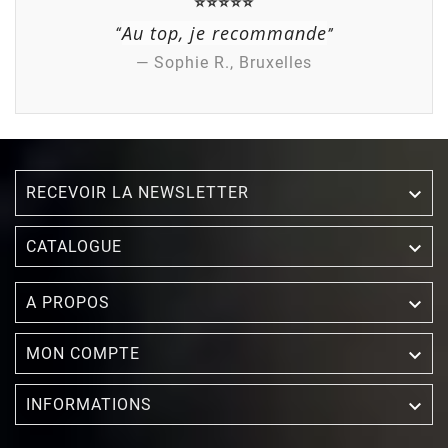
⭐⭐⭐⭐⭐
Au top, je recommande
“
”
— Sophie R., Bruxelles
RECEVOIR LA NEWSLETTER


CATALOGUE

A PROPOS

MON COMPTE

INFORMATIONS