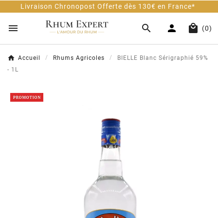
ivraison Chronopost Offerte dès 130€ en France*




(0)
Accueil
Rhums Agricoles
BIELLE Blanc Sérigraphié 59%
- 1L