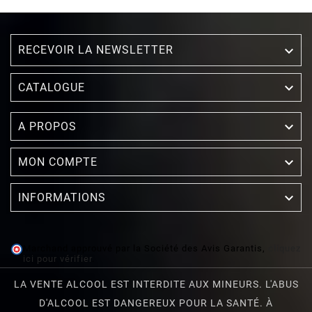
RECEVOIR LA NEWSLETTER

(3 avis)

CATALOGUE

A PROPOS

MON COMPTE

INFORMATIONS
Marchand approuvé par la Société des Avis Garantis,
cliquez
ici pour vérifier
.
LA VENTE ALCOOL EST INTERDITE AUX MINEURS. L'ABUS
D'ALCOOL EST DANGEREUX POUR LA SANTÉ. À