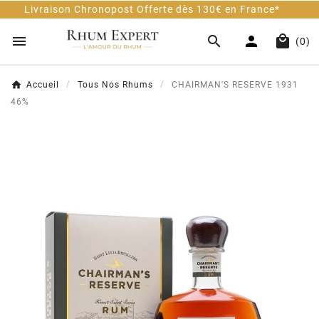
on Chronopost Offerte dès 130€ en France*
Cli




(0)
Accueil
Tous Nos Rhums
CHAIRMAN'S RESERVE 1931
46%