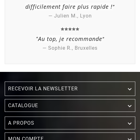
difficilement faire plus rapide !
”
— Julien M., Lyon
⭐⭐⭐⭐⭐
Au top, je recommande
“
”
— Sophie R., Bruxelles
RECEVOIR LA NEWSLETTER


CATALOGUE

A PROPOS

MON COMPTE