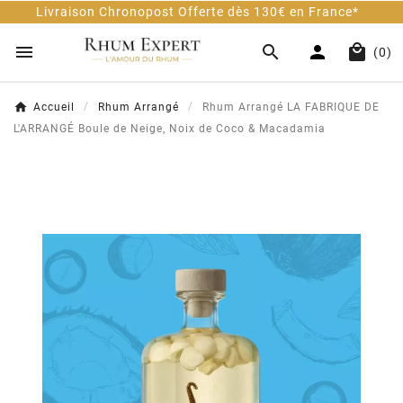
vraison Chronopost Offerte dès 130€ en France*




(0)
Accueil
Rhum Arrangé
Rhum Arrangé LA FABRIQUE DE
L'ARRANGÉ Boule de Neige, Noix de Coco & Macadamia