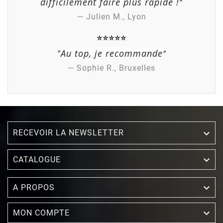
difficilement faire plus rapide !
”
— Julien M., Lyon
⭐⭐⭐⭐⭐
Au top, je recommande
“
”
— Sophie R., Bruxelles
RECEVOIR LA NEWSLETTER


CATALOGUE

A PROPOS

MON COMPTE