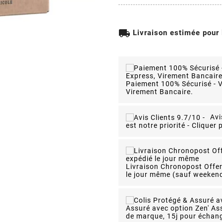
local_shipping
Livraison estimée pour
Paiement 100% Sécurisé - V
Virement Bancaire.
Avi
est notre priorité - Cliquer p
Livraison Chronopost Offe
le jour même
(sauf weekend)
Assuré avec option Zen' As
de marque, 15j pour échang