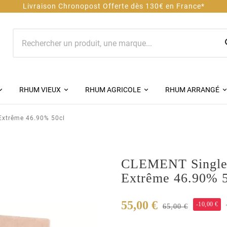
ferte dès 130€ en France*
RHUM VIEUX
RHUM AGRICOLE
RHUM ARRANGÉ
Extrême 46.90% 50cl
CLEMENT Single 
Extrême 46.90% 5
55,00 €
-10,00 €
65,00 €