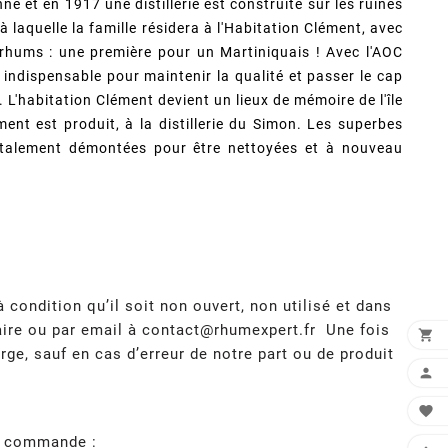
é et en 1917 une distillerie est construite sur les ruines
 laquelle la famille résidera à l'Habitation Clément, avec
hums : une première pour un Martiniquais ! Avec l'AOC
indispensable pour maintenir la qualité et passer le cap
 L'habitation Clément devient un lieux de mémoire de l'île
ment est produit, à la distillerie du Simon. Les superbes
 totalement démontées pour être nettoyées et à nouveau
condition qu’il soit non ouvert, non utilisé et dans
aire ou par email à
contact@rhumexpert.fr
Une fois

rge, sauf en cas d’erreur de notre part ou de produit


re commande :