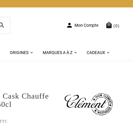



Mon Compte
(0)
ORIGINES
MARQUES A À Z
CADEAUX
Cask Chauffe
0cl
TTC