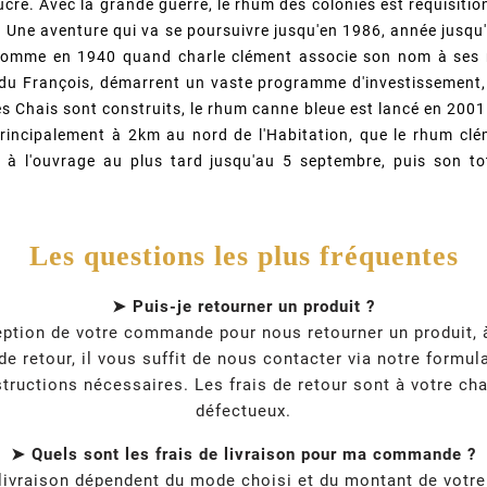
cre. Avec la grande guerre, le rhum des colonies est réquisitionn
. Une aventure qui va se poursuivre jusqu'en 1986, année jusqu'à
 comme en 1940 quand charle clément associe son nom à ses r
 du François, démarrent un vaste programme d'investissement, 
Des Chais sont construits, le rhum canne bleue est lancé en 2001.
 principalement à 2km au nord de l'Habitation, que le rhum clé
nt à l'ouvrage au plus tard jusqu'au 5 septembre, puis son
Les questions les plus fréquentes
➤ Puis-je retourner un produit ?
ption de votre commande pour nous retourner un produit, à 
e retour, il vous suffit de nous contacter via notre formul
tructions nécessaires. Les frais de retour sont à votre cha
défectueux.
➤ Quels sont les frais de livraison pour ma commande ?
 livraison dépendent du mode choisi et du montant de vot