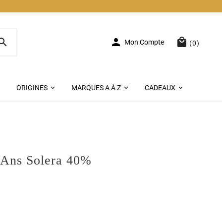



Mon Compte
(0)
ORIGINES
MARQUES A À Z
CADEAUX
Ans Solera 40%