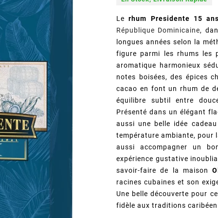
Le
rhum Presidente 15 an
République Dominicaine
, dan
longues années selon la métho
figure parmi les rhums les 
aromatique harmonieux sédu
notes boisées, des épices 
cacao en font un rhum de dé
équilibre subtil entre dou
Présenté dans un élégant fla
aussi une belle idée cadeau
température ambiante, pour la
aussi accompagner un bon
expérience gustative inoubli
savoir-faire de la maison
O
racines cubaines et son exig
Une belle découverte pour ce
fidèle aux traditions caribée