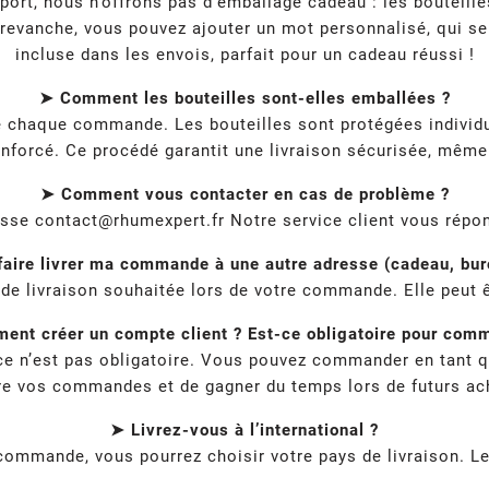
nsport, nous n’offrons pas d’emballage cadeau : les boutei
 revanche, vous pouvez ajouter un mot personnalisé, qui se
incluse dans les envois, parfait pour un cadeau réussi !
➤ Comment les bouteilles sont-elles emballées ?
de chaque commande. Les bouteilles sont protégées individ
nforcé. Ce procédé garantit une livraison sécurisée, même p
➤ Comment vous contacter en cas de problème ?
esse
contact@rhumexpert.fr
Notre service client vous répon
faire livrer ma commande à une autre adresse (cadeau, bure
e de livraison souhaitée lors de votre commande. Elle peut ê
nt créer un compte client ? Est-ce obligatoire pour com
 ce n’est pas obligatoire. Vous pouvez commander en tant q
re vos commandes et de gagner du temps lors de futurs ac
➤ Livrez-vous à l’international ?
la commande, vous pourrez choisir votre pays de livraison. L