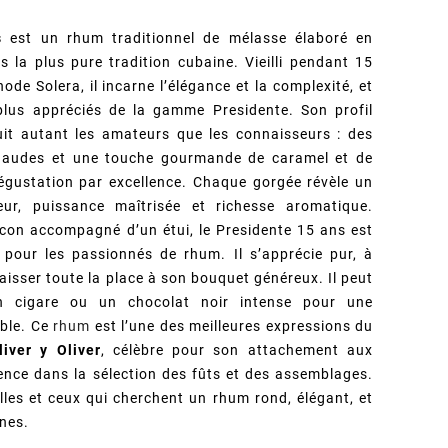
s
est un rhum traditionnel de mélasse élaboré en
s la plus pure tradition cubaine. Vieilli pendant 15
de Solera, il incarne l’élégance et la complexité, et
plus appréciés de la gamme Presidente. Son profil
it autant les amateurs que les connaisseurs : des
chaudes et une touche gourmande de caramel et de
gustation par excellence. Chaque gorgée révèle un
ceur, puissance maîtrisée et richesse aromatique.
con accompagné d’un étui, le Presidente 15 ans est
 pour les passionnés de rhum. Il s’apprécie pur, à
isser toute la place à son bouquet généreux. Il peut
 cigare ou un chocolat noir intense pour une
able. Ce
rhum
est l’une des meilleures expressions du
liver y Oliver
, célèbre pour son attachement aux
ence dans la sélection des fûts et des assemblages.
lles et ceux qui cherchent un rhum rond, élégant, et
nnes.