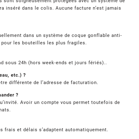
lles sont soigneusement protégées avec un système de
ra inséré dans le colis. Aucune facture n’est jamais
uellement dans un système de coque gonflable anti-
our les bouteilles les plus fragiles.
d sous 24h (hors week-ends et jours fériés)..
au, etc.) ?
tre différente de l’adresse de facturation.
mander ?
u’invité. Avoir un compte vous permet toutefois de
hats.
es frais et délais s’adaptent automatiquement.