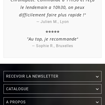
le lendemain a 10h30, on peux
difficilement faire plus rapide !
”
— Julien M., Lyon
⭐⭐⭐⭐⭐
Au top, je recommande
“
”
— Sophie R., Bruxelles
RECEVOIR LA NEWSLETTER


CATALOGUE

A PROPOS