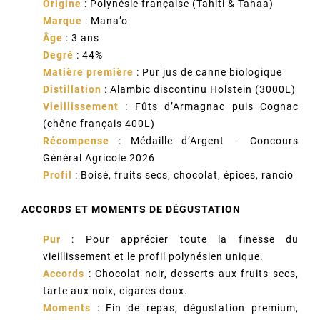
Origine
: Polynésie française (Tahiti & Tahaa)
Marque
: Mana’o
Âge
: 3 ans
Degré
: 44%
Matière première
: Pur jus de canne biologique
Distillation
: Alambic discontinu Holstein (3000L)
Vieillissement
: Fûts d’Armagnac puis Cognac
(chêne français 400L)
Récompense
: Médaille d’Argent – Concours
Général Agricole 2026
Profil
: Boisé, fruits secs, chocolat, épices, rancio
ACCORDS ET MOMENTS DE DÉGUSTATION
Pur
: Pour apprécier toute la finesse du
vieillissement et le profil polynésien unique.
Accords
: Chocolat noir, desserts aux fruits secs,
tarte aux noix, cigares doux.
Moments
: Fin de repas, dégustation premium,