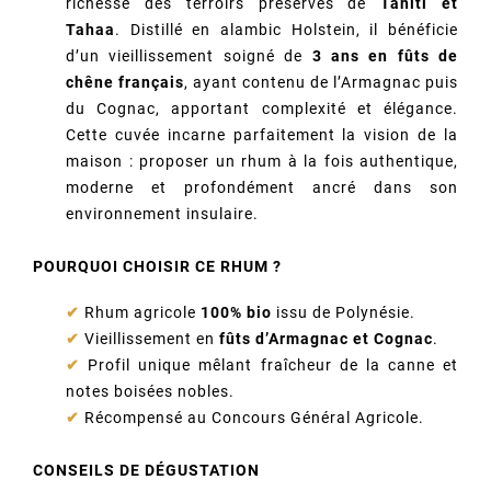
richesse des terroirs préservés de
Tahiti et
Tahaa
. Distillé en alambic Holstein, il bénéficie
d’un vieillissement soigné de
3 ans en fûts de
chêne français
, ayant contenu de l’Armagnac puis
du Cognac, apportant complexité et élégance.
Cette cuvée incarne parfaitement la vision de la
maison : proposer un rhum à la fois authentique,
moderne et profondément ancré dans son
environnement insulaire.
POURQUOI CHOISIR CE RHUM ?
✔
Rhum agricole
100% bio
issu de Polynésie.
✔
Vieillissement en
fûts d’Armagnac et Cognac
.
✔
Profil unique mêlant fraîcheur de la canne et
notes boisées nobles.
✔
Récompensé au Concours Général Agricole.
CONSEILS DE DÉGUSTATION