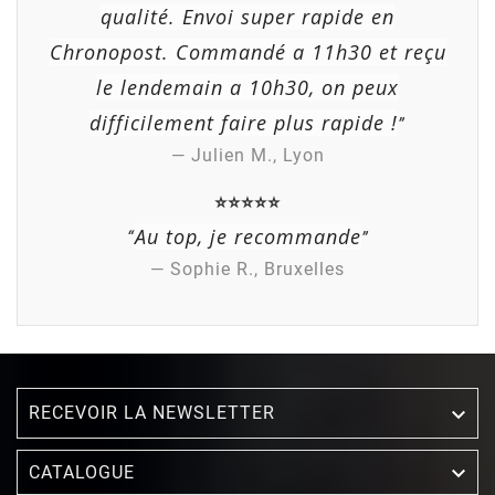
qualité. Envoi super rapide en
Chronopost. Commandé a 11h30 et reçu
le lendemain a 10h30, on peux
difficilement faire plus rapide !
”
— Julien M., Lyon
⭐⭐⭐⭐⭐
Au top, je recommande
“
”
— Sophie R., Bruxelles
RECEVOIR LA NEWSLETTER


CATALOGUE