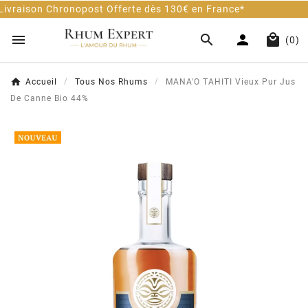
t Offerte dès 130€ en France*
Client 100% Sati




(0)
Accueil
Tous Nos Rhums
MANA'O TAHITI Vieux Pur Jus
De Canne Bio 44%