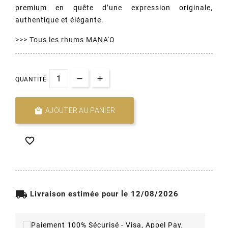
premium en quête d’une expression originale,
authentique et élégante.
>>> Tous les rhums MANA'O
QUANTITÉ

AJOUTER AU PANIER

local_shipping
Livraison estimée pour le 12/08/2026