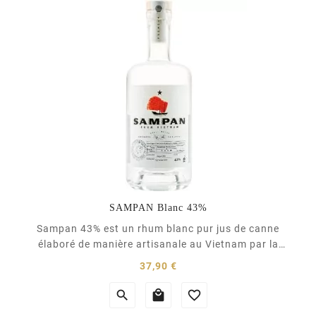
SAMPAN Blanc 43%
Sampan 43% est un rhum blanc pur jus de canne
élaboré de manière artisanale au Vietnam par la
distillerie d'Indochine. Ce rhum blanc est élaboré à
Prix
37,90 €
partir d'une variété de canne à sucre locale. La
canne provient des hauteurs de la province de Quang



Nam. Ce rhum Sampan a été distillé en alambic