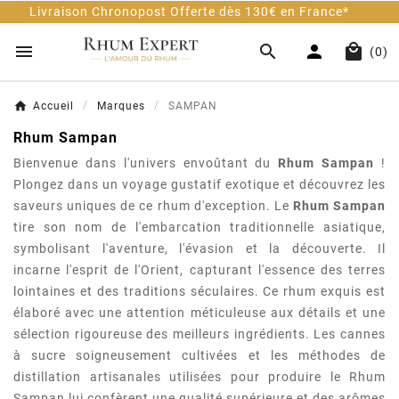
on Chronopost Offerte dès 130€ en France*
Cli




(0)
Accueil
Marques
SAMPAN
Rhum Sampan
Bienvenue dans l'univers envoûtant du
Rhum Sampan
!
Plongez dans un voyage gustatif exotique et découvrez les
saveurs uniques de ce rhum d'exception. Le
Rhum Sampan
tire son nom de l'embarcation traditionnelle asiatique,
symbolisant l'aventure, l'évasion et la découverte. Il
incarne l'esprit de l'Orient, capturant l'essence des terres
lointaines et des traditions séculaires. Ce rhum exquis est
élaboré avec une attention méticuleuse aux détails et une
sélection rigoureuse des meilleurs ingrédients. Les cannes
à sucre soigneusement cultivées et les méthodes de
distillation artisanales utilisées pour produire le Rhum
Sampan lui confèrent une qualité supérieure et des arômes