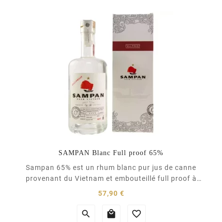
français...
(1 avis)
SAMPAN Blanc Full proof 65%
Sampan 65% est un rhum blanc pur jus de canne
provenant du Vietnam et embouteillé full proof à
65%. Il est élaboré de manière artisanale au Vietnam
Prix
57,90 €
par la distillerie d'Indochine. Un rhum 100% naturel,
sans pesticide qui offre la pureté du jus de canne. Ce



rhum blanc est élaboré à partir d'une variété...