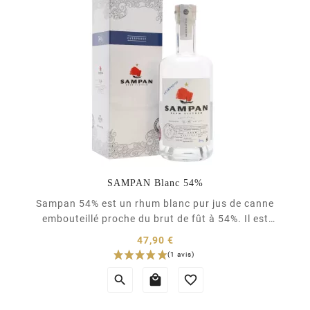
SAMPAN Blanc 54%
Sampan 54% est un rhum blanc pur jus de canne
embouteillé proche du brut de fût à 54%. Il est
élaboré de manière artisanale au Vietnam par la
47,90 €
distillerie d'Indochine. Un rhum 100% naturel, sans
Prix
pesticide qui offre la pureté du jus de canne. Ce



rhum blanc est élaboré à partir d'une variété de
canne à...