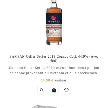
SAMPAN Cellar Series 2019 Cognac Cask 44.9% (Avec
étui)
Sampan Cellar Series 2019 est un rhum vieux pur jus
de canne provenant du Vietnam et plus précisément
de la distillerie Indochine. Ce rhum a vieilli 3 ans
Prix
Prix
64,00 €
72,00 €
sous climat tropical en ex fût de cognac avant d'être
normal
embouteillé. Un rhum aux notes d'abricots confits,



de vanille, d'épices douces et de saveurs...