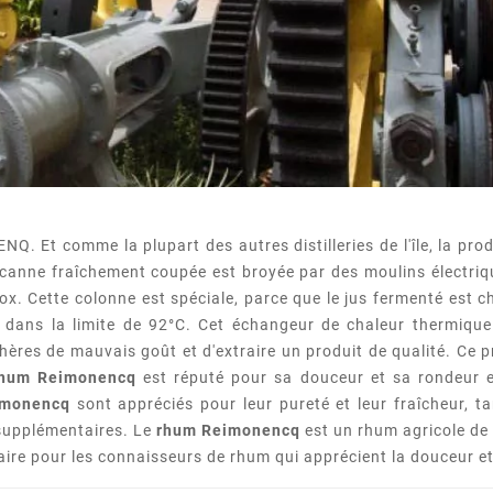
NQ. Et comme la plupart des autres distilleries de l'île, la pro
La canne fraîchement coupée est broyée par des moulins électri
en inox. Cette colonne est spéciale, parce que le jus fermenté es
 et dans la limite de 92°C. Cet échangeur de chaleur thermiq
 éthères de mauvais goût et d'extraire un produit de qualité. C
rhum Reimonencq
est réputé pour sa douceur et sa rondeur en
imonencq
sont appréciés pour leur pureté et leur fraîcheur, ta
 supplémentaires. Le
rhum Reimonencq
est un rhum agricole de q
laire pour les connaisseurs de rhum qui apprécient la douceur 