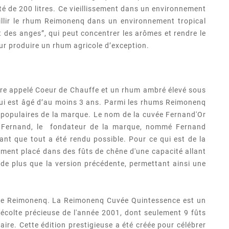
té de 200 litres. Ce vieillissement dans un environnement
eillir le rhum Reimonenq dans un environnement tropical
 des anges”, qui peut concentrer les arômes et rendre le
our produire un rhum agricole d’exception.
(2 avis)
ire appelé Coeur de Chauffe et un rhum ambré élevé sous
qui est âgé d’au moins 3 ans. Parmi les rhums Reimonenq
populaires de la marque. Le nom de la cuvée Fernand'Or
14. Fernand, le fondateur de la marque, nommé Fernand
nt que tout a été rendu possible. Pour ce qui est de la
sement placé dans des fûts de chêne d'une capacité allant
 de plus que la version précédente, permettant ainsi une
rie Reimonenq. La Reimonenq Cuvée Quintessence est un
récolte précieuse de l'année 2001, dont seulement 9 fûts
ire. Cette édition prestigieuse a été créée pour célébrer