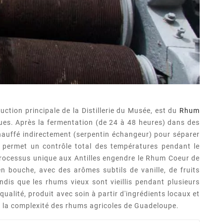
duction principale de la Distillerie du Musée, est du
Rhum
ques. Après la fermentation (de 24 à 48 heures) dans des
t chauffé indirectement (serpentin échangeur) pour séparer
ue permet un contrôle total des températures pendant le
e processus unique aux Antilles engendre le Rhum Coeur de
 bouche, avec des arômes subtils de vanille, de fruits
ndis que les rhums vieux sont vieillis pendant plusieurs
ualité, produit avec soin à partir d'ingrédients locaux et
et la complexité des rhums agricoles de Guadeloupe.