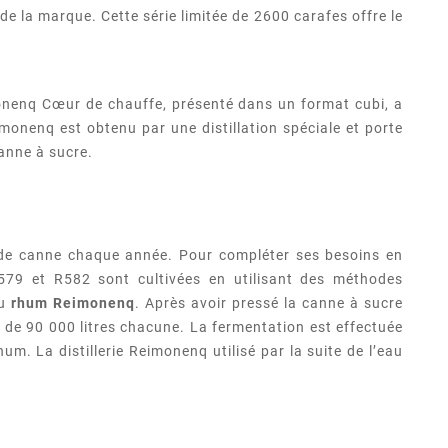
 la marque. Cette série limitée de 2600 carafes offre le
onenq Cœur de chauffe, présenté dans un format cubi, a
onenq est obtenu par une distillation spéciale et porte
canne à sucre.
 de canne chaque année. Pour compléter ses besoins en
R579 et R582 sont cultivées en utilisant des méthodes
du
rhum Reimonenq
. Après avoir pressé la canne à sucre
é de 90 000 litres chacune. La fermentation est effectuée
um. La distillerie Reimonenq utilisé par la suite de l’eau
(2 avis)