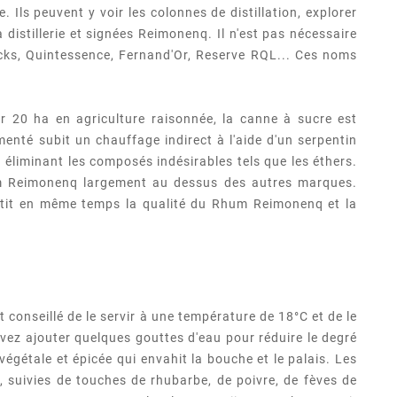
 Ils peuvent y voir les colonnes de distillation, explorer
istillerie et signées Reimonenq. Il n'est pas nécessaire
cks, Quintessence, Fernand'Or, Reserve RQL... Ces noms
r 20 ha en agriculture raisonnée, la canne à sucre est
menté subit un chauffage indirect à l'aide d'un serpentin
 éliminant les composés indésirables tels que les éthers.
Rhum Reimonenq largement au dessus des autres marques.
antit en même temps la qualité du Rhum Reimonenq et la
conseillé de le servir à une température de 18°C et de le
uvez ajouter quelques gouttes d'eau pour réduire le degré
égétale et épicée qui envahit la bouche et le palais. Les
, suivies de touches de rhubarbe, de poivre, de fèves de