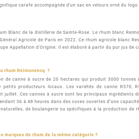
gnifique carafe accompagnée d'un sac en velours orné du logo de
m Blanc de la distillerie de Sainte-Rose. Le rhum blanc Reim
énéral Agricole de Paris en 2022. Ce rhum agricole blanc Reim
upe Appellation d'Origine. Il est élaboré à partir du pur jus de 
 du rhum
Reimonencq
?
ion de canne à sucre de 20 hectares qui produit 3000 tonnes
 de petits producteurs locaux. Les variétés de canne R570, 
r et juillet. Ces cannes à sucre sont les principaux ingrédients 
n pendant 36 à 48 heures dans des cuves ouvertes d’une capacit
 naturelles, de boulangerie ou spécifiques à la production de rh
(2 avis)
res marques de rhum de la même catégorie ?