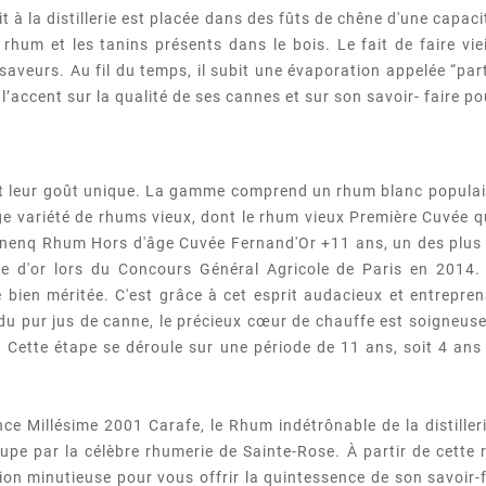
à la distillerie est placée dans des fûts de chêne d'une capaci
 rhum et les tanins présents dans le bois. Le fait de faire vi
aveurs. Au fil du temps, il subit une évaporation appelée “part
l’accent sur la qualité de ses cannes et sur son savoir- faire p
 et leur goût unique. La gamme comprend un rhum blanc popula
rge variété de rhums vieux, dont le rhum vieux Première Cuvée 
monenq Rhum Hors d'âge Cuvée Fernand'Or +11 ans, un des plus 
aille d'or lors du Concours Général Agricole de Paris en 20
ien méritée. C'est grâce à cet esprit audacieux et entreprena
on du pur jus de canne, le précieux cœur de chauffe est soigneu
. Cette étape se déroule sur une période de 11 ans, soit 4 ans
 Millésime 2001 Carafe, le Rhum indétrônable de la distille
upe par la célèbre rhumerie de Sainte-Rose. À partir de cette 
on minutieuse pour vous offrir la quintessence de son savoir-fa