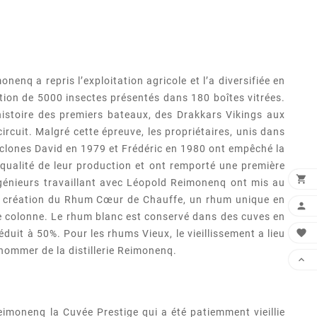
q a repris l’exploitation agricole et l’a diversifiée en
tion de 5000 insectes présentés dans 180 boîtes vitrées.
histoire des premiers bateaux, des Drakkars Vikings aux
ircuit. Malgré cette épreuve, les propriétaires, unis dans
cyclones David en 1979 et Frédéric en 1980 ont empêché la
a qualité de leur production et ont remporté une première

ingénieurs travaillant avec Léopold Reimonenq ont mis au
 la création du Rhum Cœur de Chauffe, un rhum unique en

de colonne. Le rhum blanc est conservé dans des cuves en

duit à 50%. Pour les rhums Vieux, le vieillissement a lieu
enommer de la distillerie Reimonenq.

imonenq la Cuvée Prestige qui a été patiemment vieillie