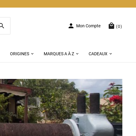



Mon Compte
(0)
ORIGINES
MARQUES A À Z
CADEAUX