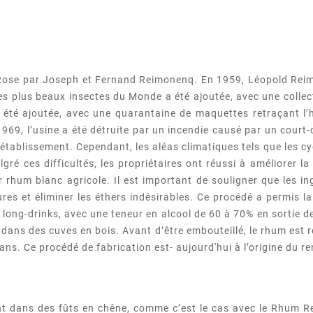
ose par Joseph et Fernand Reimonenq. En 1959, Léopold Reimonen
s plus beaux insectes du Monde a été ajoutée, avec une collec
a été ajoutée, avec une quarantaine de maquettes retraçant l’
69, l’usine a été détruite par un incendie causé par un court-c
 l’établissement. Cependant, les aléas climatiques tels que les 
lgré ces difficultés, les propriétaires ont réussi à améliorer l
ur rhum blanc agricole. Il est important de souligner que les 
res et éliminer les éthers indésirables. Ce procédé a permis
 long-drinks, avec une teneur en alcool de 60 à 70% en sortie 
ans des cuves en bois. Avant d’être embouteillé, le rhum est ré
ns. Ce procédé de fabrication est- aujourd'hui à l’origine du r
nt dans des fûts en chêne, comme c’est le cas avec le Rhum Re