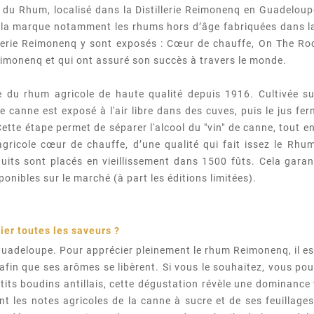
 du Rhum, localisé dans la Distillerie Reimonenq en Guadeloupe.
 la marque notamment les rhums hors d’âge fabriquées dans la d
humerie Reimonenq y sont exposés : Cœur de chauffe, On The Ro
eimonenq et qui ont assuré son succès à travers le monde.
 du rhum agricole de haute qualité depuis 1916. Cultivée su
e canne est exposé à l'air libre dans des cuves, puis le jus fer
tte étape permet de séparer l'alcool du "vin" de canne, tout en
agricole cœur de chauffe, d’une qualité qui fait issez le 
oduits sont placés en vieillissement dans 1500 fûts. Cela gar
ponibles sur le marché (à part les éditions limitées).
ier toutes les saveurs ?
Guadeloupe. Pour apprécier pleinement le rhum Reimonenq, il est 
afin que ses arômes se libèrent. Si vous le souhaitez, vous po
tits boudins antillais, cette dégustation révèle une dominance v
t les notes agricoles de la canne à sucre et de ses feuillages