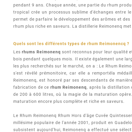
pendant 9 ans. Chaque année, une partie du rhum produit 
tropical crée un processus sublime d'échanges entre le
permet de parfaire le développement des arômes et des s
rhum plus riche en saveurs. La distillerie Reimonenq met 
Quels sont les différents types de rhum
Reimonencq
?
Les
rhums Reimonenq
sont reconnus pour leur qualité
bois pendant quelques mois. Il existe également une la
les plus recherchés sur le marché, on a : Le Rhum Rei
s'est révélé prémonitoire, car elle a remportéla méd
Reimonenq, est honoré par ses descendants de manière b
fabrication de ce
rhum Reimonenq
, après la distillati
de 200 à 600 litres, où la magie de la maturation opère
maturation encore plus complète et riche en saveurs.
Le Rhum Reimonenq Rhum Hors d'âge Cuvée Quintessence
millésime populaire de l'année 2001, produit en Guadelo
subsistent aujourd'hui, Reimonenq a effectué une sélecti