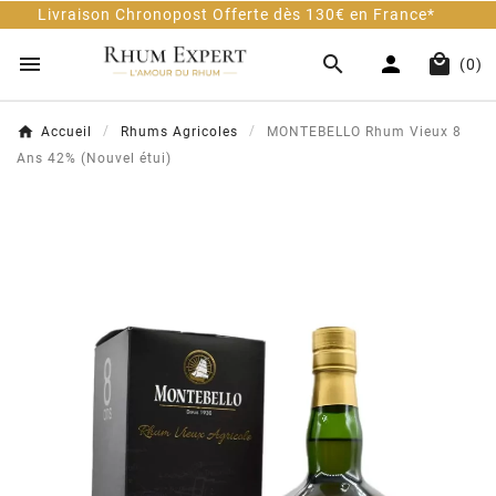
on Chronopost Offerte dès 130€ en France*
Cli




(0)
Accueil
Rhums Agricoles
MONTEBELLO Rhum Vieux 8
Ans 42% (Nouvel étui)