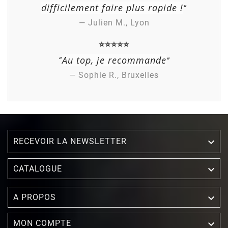
difficilement faire plus rapide !
”
— Julien M., Lyon
⭐⭐⭐⭐⭐
Au top, je recommande
“
”
(1 avis)
— Sophie R., Bruxelles
RECEVOIR LA NEWSLETTER


CATALOGUE

A PROPOS

MON COMPTE