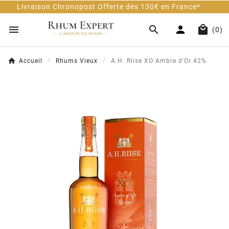
son Chronopost Offerte dès 130€ en France*
Cl




(0)
Accueil
Rhums Vieux
A.H. Riise XO Ambre d'Or 42%