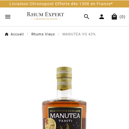
on Chronopost Offerte dès 130€ en France*
Cli




(0)
Accueil
Rhums Vieux
MANUTEA VO 43%