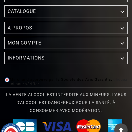

CATALOGUE

A PROPOS

MON COMPTE

INFORMATIONS
Marchand approuvé par la Société des Avis Garantis,
cliquez
ici pour vérifier
.
LA VENTE ALCOOL EST INTERDITE AUX MINEURS. L'ABUS
D'ALCOOL EST DANGEREUX POUR LA SANTÉ. À
CONSOMMER AVEC MODÉRATION.