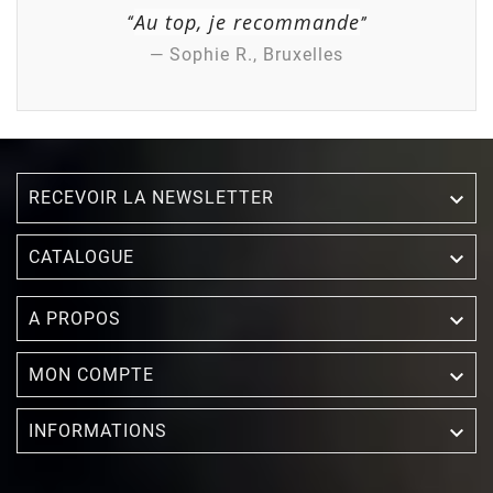
Au top, je recommande
“
”
— Sophie R., Bruxelles
RECEVOIR LA NEWSLETTER


CATALOGUE

A PROPOS

MON COMPTE

INFORMATIONS