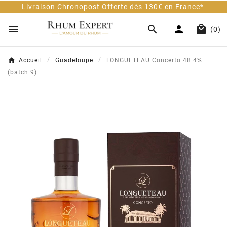
vraison Chronopost Offerte dès 130€ en France*




(0)
Accueil
Guadeloupe
LONGUETEAU Concerto 48.4%
(batch 9)