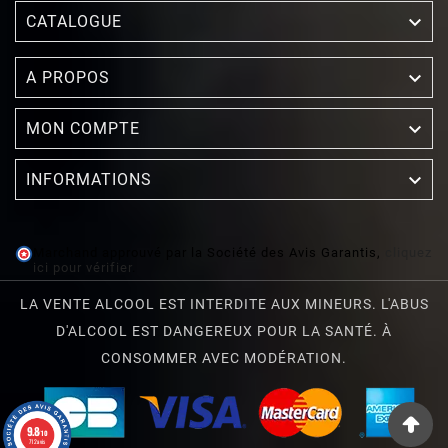

CATALOGUE

A PROPOS

MON COMPTE

INFORMATIONS
Marchand approuvé par la Société des Avis Garantis,
cliquez
ici pour vérifier
.
LA VENTE ALCOOL EST INTERDITE AUX MINEURS. L'ABUS
D'ALCOOL EST DANGEREUX POUR LA SANTÉ. À
CONSOMMER AVEC MODÉRATION.
9.8
/10
712 avis