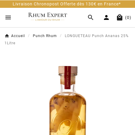
vraison Chronopost Offerte dès 130€ en France*




(0)
Accueil
Punch Rhum
LONGUETEAU Punch Ananas 25%
1Litre