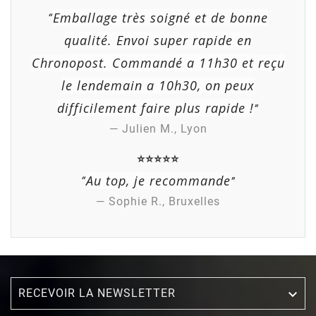
Emballage très soigné et de bonne
“
(2 avis)
qualité. Envoi super rapide en
Chronopost. Commandé a 11h30 et reçu
le lendemain a 10h30, on peux
difficilement faire plus rapide !
”
— Julien M., Lyon
⭐⭐⭐⭐⭐
Au top, je recommande
“
”
— Sophie R., Bruxelles
RECEVOIR LA NEWSLETTER
