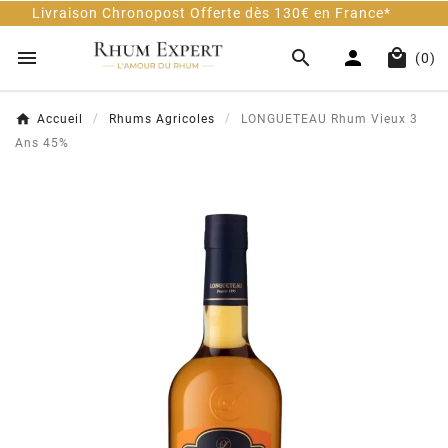
on Chronopost Offerte dès 130€ en France*
Cli




(0)
Accueil
Rhums Agricoles
LONGUETEAU Rhum Vieux 3
Ans 45%