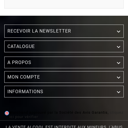
RECEVOIR LA NEWSLETTER


CATALOGUE

A PROPOS

MON COMPTE

INFORMATIONS
Marchand approuvé par la Société des Avis Garantis,
cliquez
ici pour vérifier
.
LA VENTE ALCOOL EST INTERDITE AUX MINEURS. L'ABUS