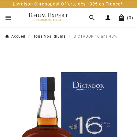
ivraison Chronopost Offerte dès 130€ en France*




(0)
Accueil
Tous Nos Rhums
DICTADOR 16 ans 40%