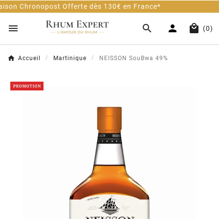
e dès 130€ en France*
Client 100% Satisfait - 9




(0)
Accueil
Martinique
NEISSON SouBwa 49%