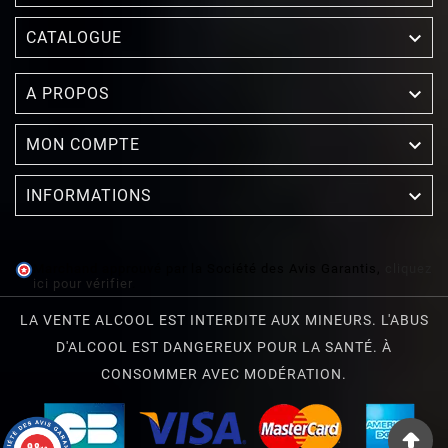

CATALOGUE

A PROPOS

MON COMPTE

INFORMATIONS
Marchand approuvé par la Société des Avis Garantis,
cliquez
ici pour vérifier
.
LA VENTE ALCOOL EST INTERDITE AUX MINEURS. L'ABUS
D'ALCOOL EST DANGEREUX POUR LA SANTÉ. À
CONSOMMER AVEC MODÉRATION.
9.8