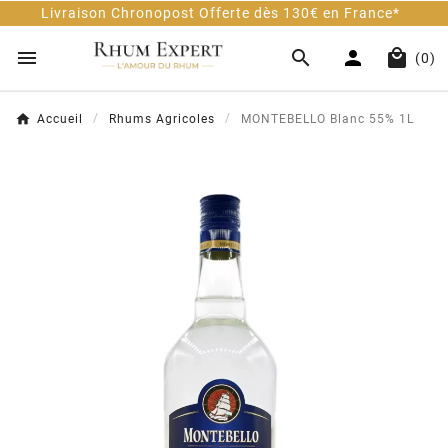
raison Chronopost Offerte dès 130€ en France*




(0)
Accueil
Rhums Agricoles
MONTEBELLO Blanc 55% 1L