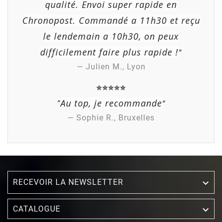
qualité. Envoi super rapide en
Chronopost. Commandé a 11h30 et reçu
le lendemain a 10h30, on peux
difficilement faire plus rapide !
”
— Julien M., Lyon
⭐⭐⭐⭐⭐
Au top, je recommande
“
”
— Sophie R., Bruxelles
RECEVOIR LA NEWSLETTER


CATALOGUE