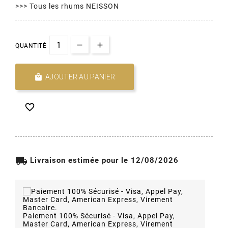
>>> Tous les rhums NEISSON
QUANTITÉ

AJOUTER AU PANIER

local_shipping
Livraison estimée pour le 12/08/2026
Paiement 100% Sécurisé - Visa, Appel Pay,
Master Card, American Express, Virement