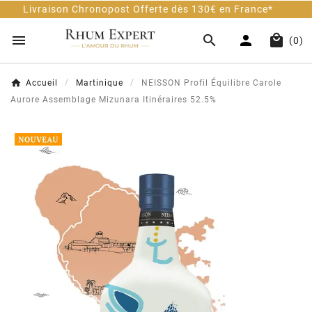
aison Chronopost Offerte dès 130€ en France*




(0)
Accueil
Martinique
NEISSON Profil Équilibre Carole
Aurore Assemblage Mizunara Itinéraires 52.5%