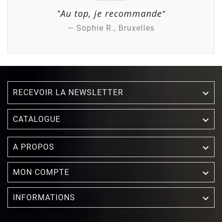
Au top, je recommande
“
”
— Sophie R., Bruxelles
RECEVOIR LA NEWSLETTER


CATALOGUE

A PROPOS

MON COMPTE

INFORMATIONS