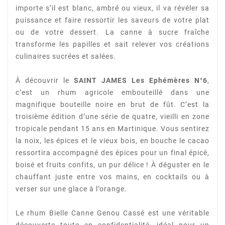
importe s’il est blanc, ambré ou vieux, il va
révéler sa
puissance et faire ressortir les saveurs de votre plat
ou de votre dessert. La canne à sucre
fraîche
transforme les papilles et sait relever vos créations
culinaires sucrées et salées.
À découvrir le
SAINT JAMES Les Ephémères N°6
,
c’est un rhum agricole embouteillé dans une
magnifique bouteille noire en brut de fût. C’est la
troisième édition d’une série de quatre, vieilli en
zone
tropicale pendant 15 ans en Martinique. Vous sentirez
la noix, les épices et le vieux bois, en
bouche le cacao
ressortira accompagné des épices pour un final épicé,
boisé et fruits confits, un pur
délice ! À déguster en le
chauffant juste entre vos mains, en cocktails ou à
verser sur une glace à
l’orange.
Le rhum Bielle Canne Genou Cassé est une véritable
découverte toute en confidentialité, idéal pour
un