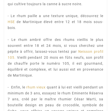
qui cultive toujours la canne à sucre
noire.
- Le rhum paille a une texture unique, découvrez le
HSE
de Martinique élevé entre 12 et 18
mois sous-
bois.
- Le rhum ambré offre des rhums vieillis le plus
souvent entre 18 et 24 mois, si vous cherchez
une
pépite à offrir, laissez-vous tentez par
Neisson profil
105.
Vieilli pendant 20 mois en fûts
neufs, son profil
de chauffe porte le numéro 105, il est gourmand,
équilibré et complexe, et
lui aussi est en provenance
de Martinique.
- Enfin, le
rhum vieux
quant à lui est vieilli pendant un
minimum de 3 ans, essayez le rhum
Eminente Réserva
7 ans, créé par le maître rhumier César Marti, sa
bouteille design en peau
de crocodile, symbole de
Cuba, vous offrira un voyage unique et complexe