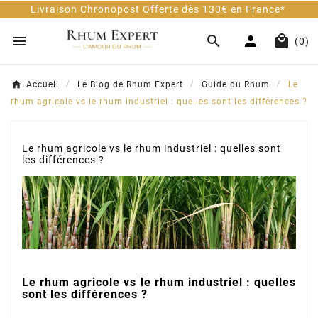
ivraison Chronopost Offerte dès 130€ en France*




(0)
Accueil
Le Blog de Rhum Expert
Guide du Rhum
Le
rhum agricole vs le rhum industriel : quelles sont les différences ?
Le rhum agricole vs le rhum industriel : quelles sont
les différences ?
Le rhum agricole vs le rhum industriel : quelles
sont les différences ?