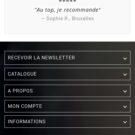
⭐⭐⭐⭐⭐
Au top, je recommande
“
”
— Sophie R., Bruxelles
RECEVOIR LA NEWSLETTER


CATALOGUE

A PROPOS

MON COMPTE

INFORMATIONS