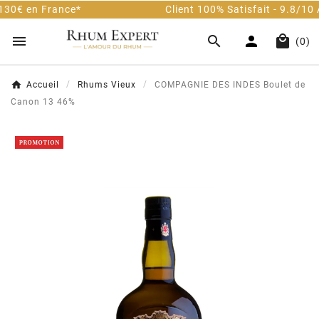
e*
Client 100% Satisfait - 9.8/10 Avis Vérifiés




(0)
Accueil
Rhums Vieux
COMPAGNIE DES INDES Boulet de
Canon 13 46%