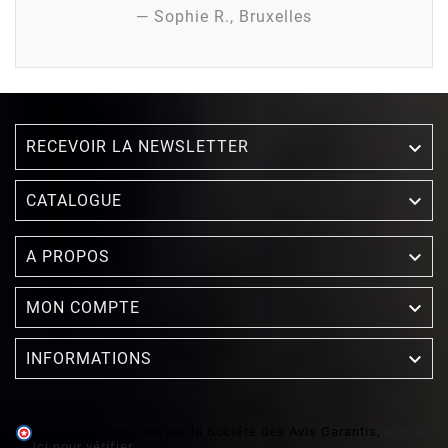
— Sophie R., Bruxelles
RECEVOIR LA NEWSLETTER


CATALOGUE

A PROPOS

MON COMPTE

INFORMATIONS
Marchand approuvé par la Société des Avis Garantis,
cliquez
ici pour vérifier
.