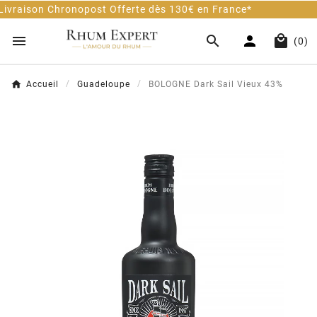
t Offerte dès 130€ en France*
Client 100% Sati




(0)
Accueil
Guadeloupe
BOLOGNE Dark Sail Vieux 43%