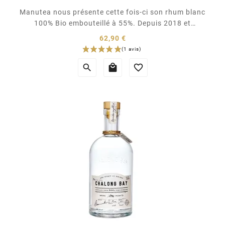
Manutea nous présente cette fois-ci son rhum blanc
100% Bio embouteillé à 55%. Depuis 2018 et
l'obtention de sa certification biologique, Manutea
62,90 €
Tahiti s'engage pour un développement durable et
Prix
s'attache à retranscrire les saveurs exceptionnelles



du terroir polynésien. Leur expérience et...