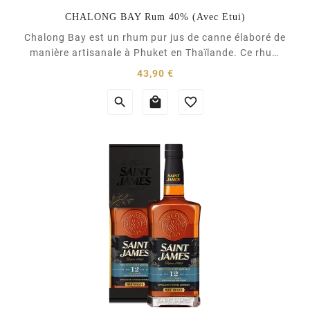
CHALONG BAY Rum 40% (Avec Etui)
Chalong Bay est un rhum pur jus de canne élaboré de
manière artisanale à Phuket en Thaïlande. Ce rhum
blanc est élaboré à partir d'une variété de canne à
Prix
43,90 €
sucre thaïe, cultivée en partenariat avec des fermiers
locaux, sans engrais ni pesticides chimiques et



récoltée manuellement sans brûlis. Il offre...