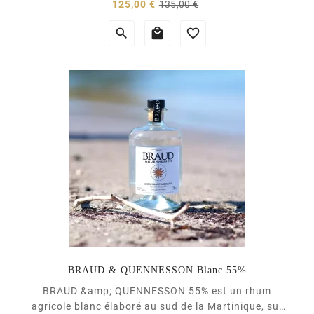
Prix
Prix
125,00 €
135,00 €
série de 4 brut de fût. Ce rhum de Martinique a vieilli
normal
pendant 15 ans en milieu tropical sans ouillage, ni



réduction. <a...
(1 avis)
BRAUD & QUENNESSON Blanc 55%
BRAUD &amp; QUENNESSON 55% est un rhum
agricole blanc élaboré au sud de la Martinique, sur