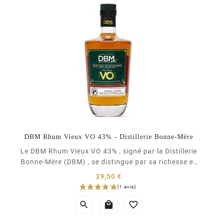
(5 avis)
DBM Rhum Vieux VO 43% - Distillerie Bonne-Mère
Le DBM Rhum Vieux VO 43% , signé par la Distillerie
Bonne-Mère (DBM) , se distingue par sa richesse et
sa complexité aromatique, fruit d’un vieillissement
29,50 €
tropical maîtrisé en Guadeloupe . Cet assemblage de
Prix
rhums de 3, 4 et 7 ans exprime à la...


