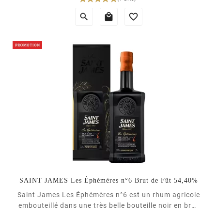
Prix



SAINT JAMES Les Éphémères n°6 Brut de Fût 54,40%
Saint James Les Éphémères n°6 est un rhum agricole
embouteillé dans une très belle bouteille noir en brut
de fût à 54,40%. Il s'agit de la troisième édition d'une