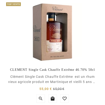
(1 avis)
CLEMENT Single Cask Chauffe Extrême 46.70% 50cl
Clément Single Cask Chauffe Extrême est un rhum
vieux agricole produit en Martinique et vieilli 5 ans en
chêne neuf américain. Cette édition de Clement est
Prix
Prix
55,00 €
65,00 €
issu d'une sélection exclusive du Maître De Chai
normal
Robert Peronet. Vieilli 5 ans en fûts de chêne neuf



américain de 196 litres ayant...