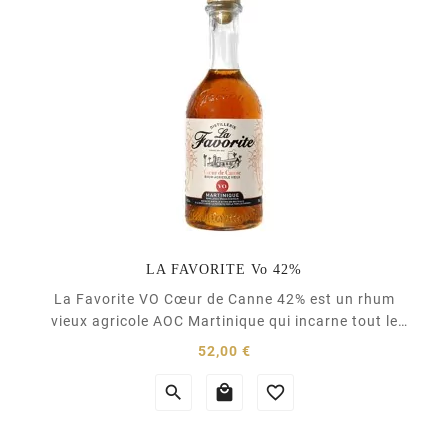
LA FAVORITE Vo 42%
La Favorite VO Cœur de Canne 42% est un rhum
vieux agricole AOC Martinique qui incarne tout le
savoir-faire artisanal de l’une des dernières
Prix
52,00 €
distilleries familiales et indépendantes de l’île.
Élaborée à partir d’un assemblage de différents



rhums agricoles, cette cuvée a bénéficié d’un...