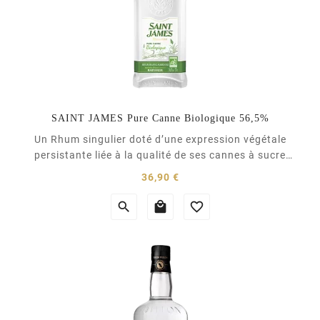
SAINT JAMES Pure Canne Biologique 56,5%
Un Rhum singulier doté d’une expression végétale
persistante liée à la qualité de ses cannes à sucre
biologiques récoltées en saison très sèche. Distillé en
Prix
36,90 €
colonne créole traditionnelle, le Rhum Blanc Bio
56,5% vol. dévoile un profil aromatique maîtrisé



malgré sa vigueur. La fraîcheur végétale de la canne
se marie à merveille avec les notes de fruits...