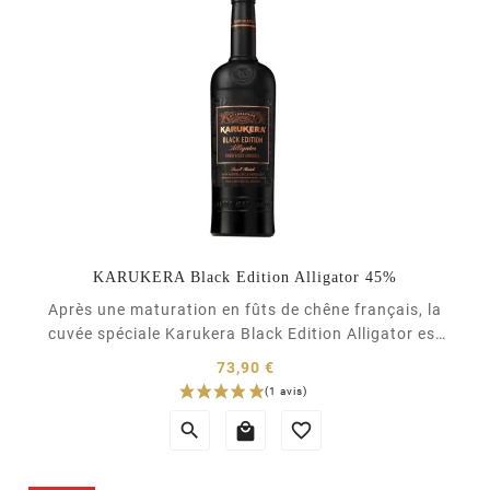
KARUKERA Black Edition Alligator 45%
Après une maturation en fûts de chêne français, la
cuvée spéciale Karukera Black Edition Alligator est
affinée en fûts neuf ayant été préalablement brûlés.
73,90 €
L'une des chauffes appliquées est conduite jusqu'à
Prix
carboniser l'intérieur du fût qui prend la texture



rugueuse et brillante de l'alligator, d’où le nom de
cette cuvée. Cette chauffe...