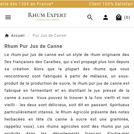
Client 100% Satisfait - 9.8/10 Avis Vérifiés




(0)
Accueil
Pur Jus de Canne
Rhum Pur Jus de Canne
Le rhum pur jus de canne est un style de rhum originaire des
îles françaises des Caraïbes, qui s'est propagé plus loin depuis
sa création. Alors que la plupart des rhums que vous
rencontrerez sont fabriqués à partir de mélasse, un sous-
produit de la production de sucre, le rhum pur jus de canne est
fabriqué en fermentant et en distillant le jus pressé de la
canne à sucre. Vous pouvez le trouver à la fois vieilli et non
vieilli - les deux sont délicieux, soit dit en passant. Spiritueux
particulièrement intense, le
Rhum Agricole
présente des notes
herbacées en tête (la canne à sucre est une graminée,
rappelez vous).
Les rhums agricoles sont des rhums pur jus
produits dans les départements français d’outre-mer