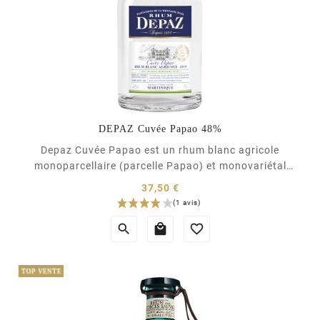
DEPAZ Cuvée Papao 48%
Depaz Cuvée Papao est un rhum blanc agricole
monoparcellaire (parcelle Papao) et monovariétal
(canne bleue B69), il offre le meilleur du terroir
37,50 €
volcanique Depaz. Bénéficiant d'une réduction lente
Prix
et fractionnée, son nez est expressif et ses arômes



puissants. Il développe en bouche des notes...