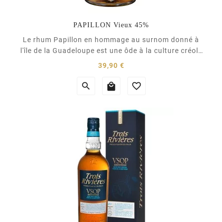
PAPILLON Vieux 45%
Le rhum Papillon en hommage au surnom donné à
l'île de la Guadeloupe est une ôde à la culture créole
et à la place que joue l'eau de vie de canne dans cet
Prix
39,90 €
univers caribéen. Porté par l'exigence des équipes
Longueteau, qui en sont les distillateurs, éleveurs, et



embouteilleurs, les rhums Papillon s'attachent à...