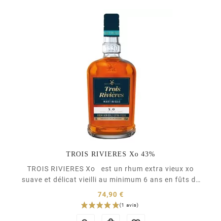
(7 avis)
TROIS RIVIERES Xo 43%
TROIS RIVIERES Xo est un rhum extra vieux xo
suave et délicat vieilli au minimum 6 ans en fûts de
chêne français. Élaboré selon les strictes règles de
74,90 €
l'AOC Martinique par le Maître de Chai Daniel Baudin,
Prix
ce rhum agricole offre des...